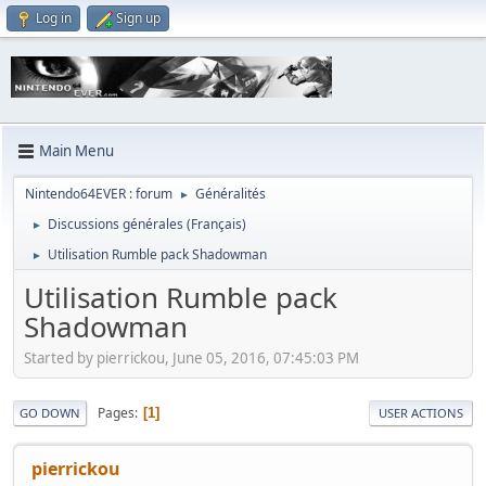
Log in
Sign up
Main Menu
Nintendo64EVER : forum
Généralités
►
Discussions générales (Français)
►
Utilisation Rumble pack Shadowman
►
Utilisation Rumble pack
Shadowman
Started by pierrickou, June 05, 2016, 07:45:03 PM
Pages
1
GO DOWN
USER ACTIONS
pierrickou