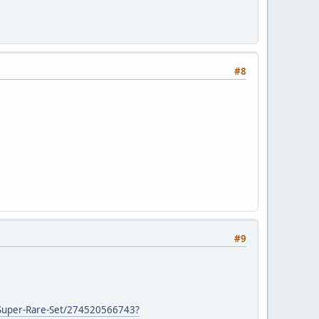
#8
#9
-Super-Rare-Set/274520566743?