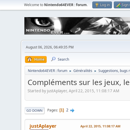
Welcome to
Nintendo64EVER : forum
.
Log in
Sign
August 06, 2026, 06:49:35 PM
Home
Search
Nintendo64EVER : forum
Généralités
Suggestions, bugs r
►
►
Compléments sur les jeux, les
Started by justAplayer, April 22, 2015, 11:08:17 AM
2
Pages
1
GO DOWN
justAplayer
April 22, 2015, 11:08:17 AM