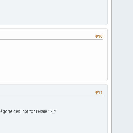
#10
#11
atégorie des "not for resale" ^_^