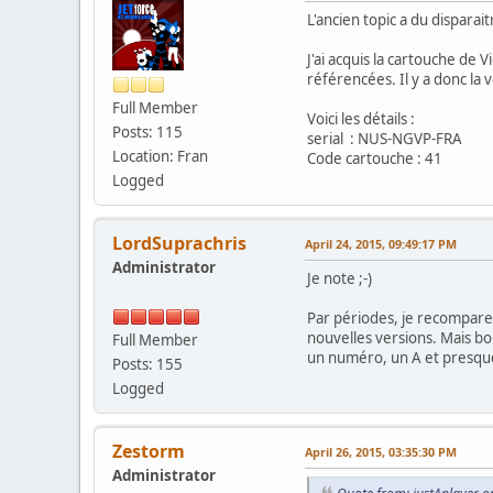
L'ancien topic a du disparait
J'ai acquis la cartouche de 
référencées. Il y a donc la v
Full Member
Voici les détails :
Posts: 115
serial : NUS-NGVP-FRA
Location: Fran
Code cartouche : 41
Logged
LordSuprachris
April 24, 2015, 09:49:17 PM
Administrator
Je note ;-)
Par périodes, je recompare 
nouvelles versions. Mais bon
Full Member
un numéro, un A et presque 
Posts: 155
Logged
Zestorm
April 26, 2015, 03:35:30 PM
Administrator