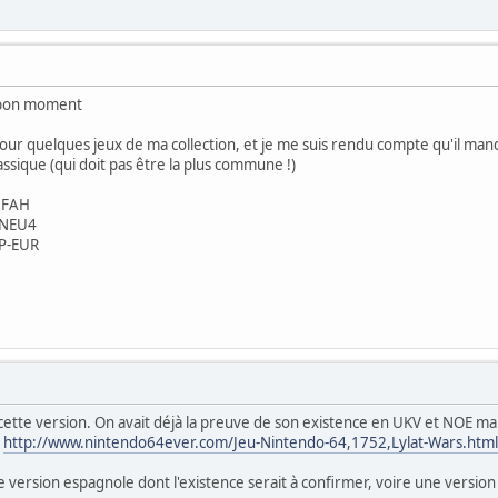
 bon moment
 jour quelques jeux de ma collection, et je me suis rendu compte qu'il manq
ssique (qui doit pas être la plus commune !)
-NFAH
P-NEU4
XP-EUR
e cette version. On avait déjà la preuve de son existence en UKV et NOE ma
:
http://www.nintendo64ever.com/Jeu-Nintendo-64,1752,Lylat-Wars.html
 version espagnole dont l'existence serait à confirmer, voire une version 