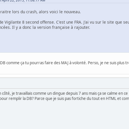
n April 22, 2015, 11:08:17 AM
raitre lors du crash, alors voici le nouveau.
 de Vigilante 8 second offense. C'est une FRA. J'ai vu sur le site que 
cées. Il y a donc la version française à rajouter.
DB comme ça tu pourras faire des MAJ à volonté. Perso, je ne suis plus tr
côté, je travaillais comme un dingue depuis 7 ans mais ça se calme en ce 
pour remplir la DB? Parce que je suis pas fortiche du tout en HTML et co