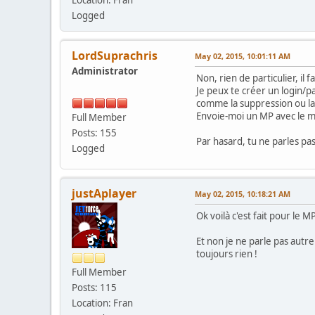
Location: Fran
Logged
LordSuprachris
May 02, 2015, 10:01:11 AM
Administrator
Non, rien de particulier, il
Je peux te créer un login/pa
comme la suppression ou la
Envoie-moi un MP avec le mot
Full Member
Posts: 155
Par hasard, tu ne parles pas
Logged
justAplayer
May 02, 2015, 10:18:21 AM
Ok voilà c'est fait pour le MP
Et non je ne parle pas autr
toujours rien !
Full Member
Posts: 115
Location: Fran