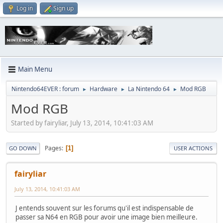
Log in
Sign up
Main Menu
Nintendo64EVER : forum
Hardware
La Nintendo 64
Mod RGB
►
►
►
Mod RGB
Started by fairyliar, July 13, 2014, 10:41:03 AM
Pages
1
GO DOWN
USER ACTIONS
fairyliar
July 13, 2014, 10:41:03 AM
J entends souvent sur les forums qu'il est indispensable de
passer sa N64 en RGB pour avoir une image bien meilleure.