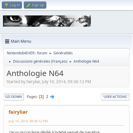
Log in
Sign up
Main Menu
Nintendo64EVER : forum
Généralités
►
Discussions générales (Français)
Anthologie N64
►
►
Anthologie N64
Started by fairyliar, July 10, 2014, 09:36:12 PM
2
Pages
1
GO DOWN
USER ACTIONS
fairyliar
July 10, 2014, 09:36:12 PM
J'ai vu qu'un livre dédié à la N64 venait de paraitre.