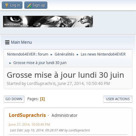
Log in
Sign up
Main Menu
Nintendo64EVER : forum
Généralités
Les news Nintendo64EVER
►
►
Grosse mise à jour lundi 30 juin
►
Grosse mise à jour lundi 30 juin
Started by LordSuprachris, June 27, 2014, 10:50:40 PM
Pages
1
GO DOWN
USER ACTIONS
LordSuprachris
Administrator
June 27, 2014, 10:50:40 PM
Last Edit
: July 10, 2014, 09:28:07 AM by LordSuprachris