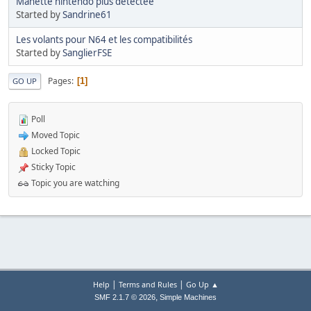
Manette nintendo plus détectée
Started by
Sandrine61
Les volants pour N64 et les compatibilités
Started by
SanglierFSE
Pages
1
GO UP
Poll
Moved Topic
Locked Topic
Sticky Topic
Topic you are watching
|
|
Help
Terms and Rules
Go Up ▲
,
SMF 2.1.7 © 2026
Simple Machines