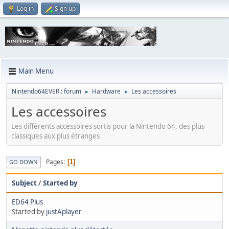
Log in
Sign up
Main Menu
Nintendo64EVER : forum
Hardware
Les accessoires
►
►
Les accessoires
Les différents accessoires sortis pour la Nintendo 64, des plus
classiques aux plus étranges
Pages
1
GO DOWN
Subject
/
Started by
ED64 Plus
Started by
justAplayer