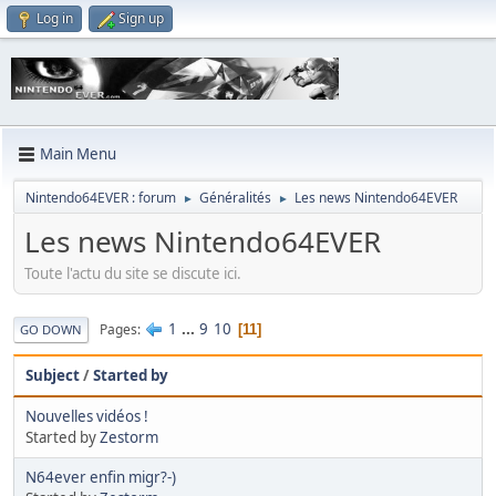
Log in
Sign up
Main Menu
Nintendo64EVER : forum
Généralités
Les news Nintendo64EVER
►
►
Les news Nintendo64EVER
Toute l'actu du site se discute ici.
1
...
9
10
Pages
11
GO DOWN
Subject
/
Started by
Nouvelles vidéos !
Started by
Zestorm
N64ever enfin migr?-)