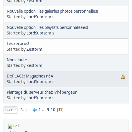
Started by
Zestorm
Nouvelle option : les galeries photos personnelles!
Started by
LordSuprachris
Nouvelle option : les playlists personnalisées!
Started by
LordSuprachris
Les records!
Started by
Zestorm
Nouveauté
Started by
Zestorm
DéPLACé: Magazines n64
Started by
LordSuprachris
Plantage du serveur chez l\'hébergeur
Started by
LordSuprachris
1
...
9
10
Pages
11
GO UP
Poll