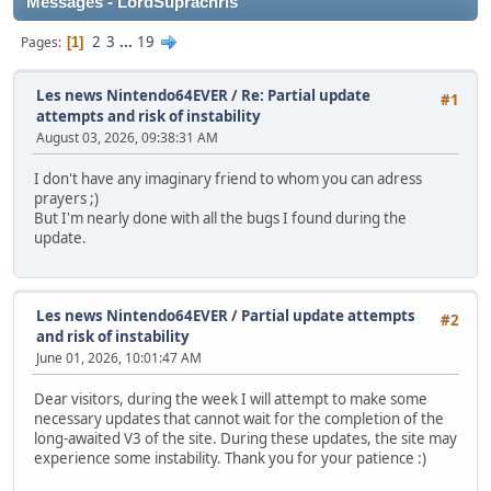
Messages - LordSuprachris
2
3
...
19
Pages
1
Les news Nintendo64EVER
/
Re: Partial update
#1
attempts and risk of instability
August 03, 2026, 09:38:31 AM
I don't have any imaginary friend to whom you can adress
prayers ;)
But I'm nearly done with all the bugs I found during the
update.
Les news Nintendo64EVER
/
Partial update attempts
#2
and risk of instability
June 01, 2026, 10:01:47 AM
Dear visitors, during the week I will attempt to make some
necessary updates that cannot wait for the completion of the
long-awaited V3 of the site. During these updates, the site may
experience some instability. Thank you for your patience :)