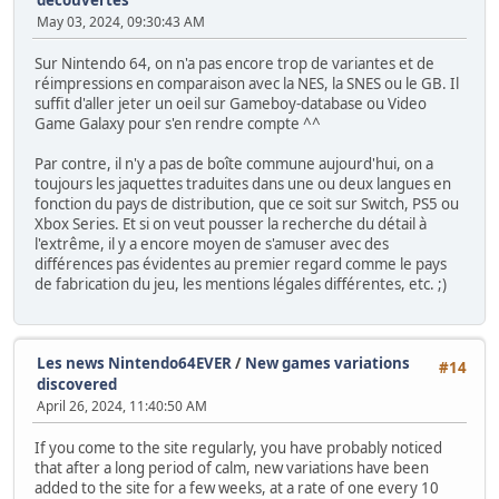
May 03, 2024, 09:30:43 AM
Sur Nintendo 64, on n'a pas encore trop de variantes et de
réimpressions en comparaison avec la NES, la SNES ou le GB. Il
suffit d'aller jeter un oeil sur Gameboy-database ou Video
Game Galaxy pour s'en rendre compte ^^
Par contre, il n'y a pas de boîte commune aujourd'hui, on a
toujours les jaquettes traduites dans une ou deux langues en
fonction du pays de distribution, que ce soit sur Switch, PS5 ou
Xbox Series. Et si on veut pousser la recherche du détail à
l'extrême, il y a encore moyen de s'amuser avec des
différences pas évidentes au premier regard comme le pays
de fabrication du jeu, les mentions légales différentes, etc. ;)
Les news Nintendo64EVER
/
New games variations
#14
discovered
April 26, 2024, 11:40:50 AM
If you come to the site regularly, you have probably noticed
that after a long period of calm, new variations have been
added to the site for a few weeks, at a rate of one every 10