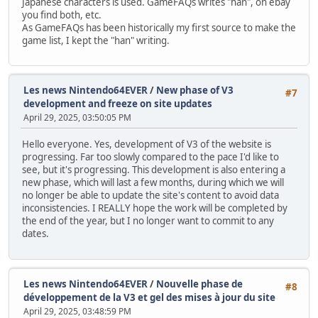
Japanese characters is used. GameFAQs writes "han", on ebay
you find both, etc.
As GameFAQs has been historically my first source to make the
game list, I kept the "han" writing.
Les news Nintendo64EVER
/
New phase of V3
#7
development and freeze on site updates
April 29, 2025, 03:50:05 PM
Hello everyone. Yes, development of V3 of the website is
progressing. Far too slowly compared to the pace I'd like to
see, but it's progressing. This development is also entering a
new phase, which will last a few months, during which we will
no longer be able to update the site's content to avoid data
inconsistencies. I REALLY hope the work will be completed by
the end of the year, but I no longer want to commit to any
dates.
Les news Nintendo64EVER
/
Nouvelle phase de
#8
développement de la V3 et gel des mises à jour du site
April 29, 2025, 03:48:59 PM