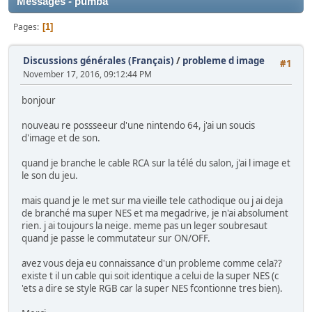
Messages - pumba
Pages
1
Discussions générales (Français)
/
probleme d image
#1
November 17, 2016, 09:12:44 PM
bonjour
nouveau re possseeur d'une nintendo 64, j'ai un soucis
d'image et de son.
quand je branche le cable RCA sur la télé du salon, j'ai l image et
le son du jeu.
mais quand je le met sur ma vieille tele cathodique ou j ai deja
de branché ma super NES et ma megadrive, je n'ai absolument
rien. j ai toujours la neige. meme pas un leger soubresaut
quand je passe le commutateur sur ON/OFF.
avez vous deja eu connaissance d'un probleme comme cela??
existe t il un cable qui soit identique a celui de la super NES (c
'ets a dire se style RGB car la super NES fcontionne tres bien).