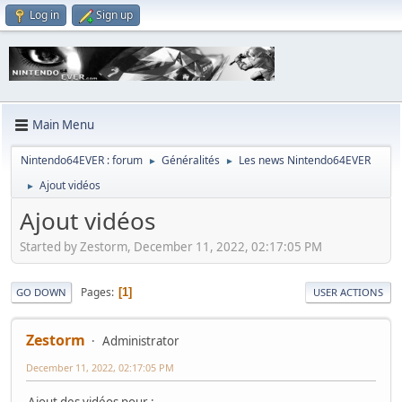
Log in
Sign up
Main Menu
Nintendo64EVER : forum
Généralités
Les news Nintendo64EVER
►
►
Ajout vidéos
►
Ajout vidéos
Started by Zestorm, December 11, 2022, 02:17:05 PM
Pages
1
GO DOWN
USER ACTIONS
Zestorm
Administrator
December 11, 2022, 02:17:05 PM
Ajout des vidéos pour :