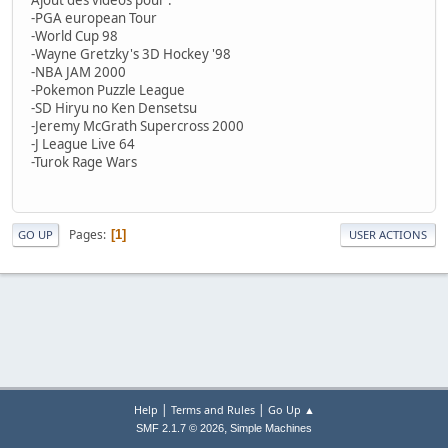
-PGA european Tour
-World Cup 98
-Wayne Gretzky's 3D Hockey '98
-NBA JAM 2000
-Pokemon Puzzle League
-SD Hiryu no Ken Densetsu
-Jeremy McGrath Supercross 2000
-J League Live 64
-Turok Rage Wars
Pages
1
GO UP
USER ACTIONS
|
|
Help
Terms and Rules
Go Up ▲
,
SMF 2.1.7 © 2026
Simple Machines