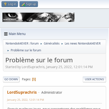
Log in
Sign up
Main Menu
Nintendo64EVER : forum
Généralités
Les news Nintendo64EVER
►
►
Problème sur le forum
►
Problème sur le forum
Started by LordSuprachris, January 25, 2022, 12:01:14 PM
Pages
1
GO DOWN
USER ACTIONS
LordSuprachris
Administrator
January 25, 2022, 12:01:14 PM
Depuis quelques jours, nous rencontrons des problèmes pour