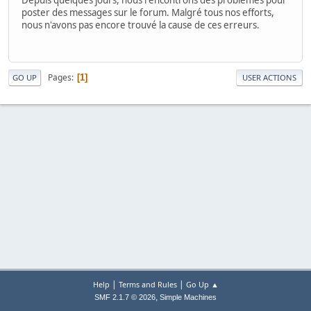
poster des messages sur le forum. Malgré tous nos efforts,
nous n'avons pas encore trouvé la cause de ces erreurs.
Pages
1
GO UP
USER ACTIONS
|
|
Help
Terms and Rules
Go Up ▲
,
SMF 2.1.7 © 2026
Simple Machines